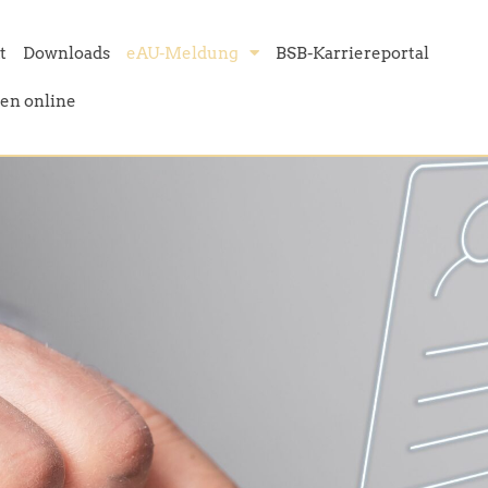
t
Downloads
eAU-Meldung
BSB-Karriereportal
en online