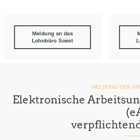
eAU
Meldung an das
Lohnbüro Soest
Ihre
L
Krankmeldung
an
uns!
MELDUNG DER AR
Elektronische Arbeitsu
(e
verpflichtend