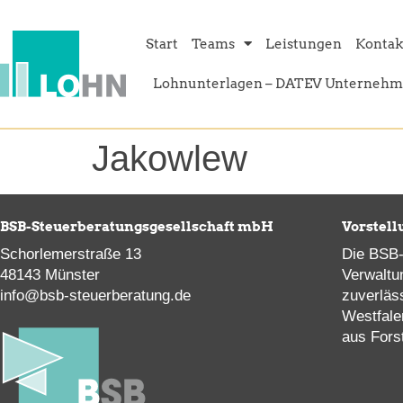
Inhalt
springen
Start
Teams
Leistungen
Kontak
Lohnunterlagen – DATEV Unternehm
Jakowlew
BSB-Steuerberatungsgesellschaft mbH
Vorstell
Schorlemerstraße 13
Die BSB-
48143 Münster
Verwaltu
info@bsb-steuerberatung.de
zuverläs
Westfale
aus Fors