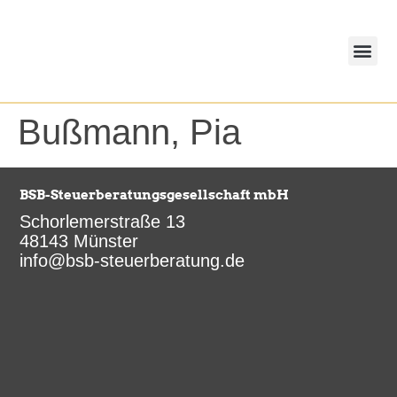
springen
eAU-M
BSB-K
Lohnunterlagen – DATEV Unterne
Bußmann, Pia
BSB-Steuerberatungsgesellschaft mbH
Schorlemerstraße 13
48143 Münster
info@bsb-steuerberatung.de