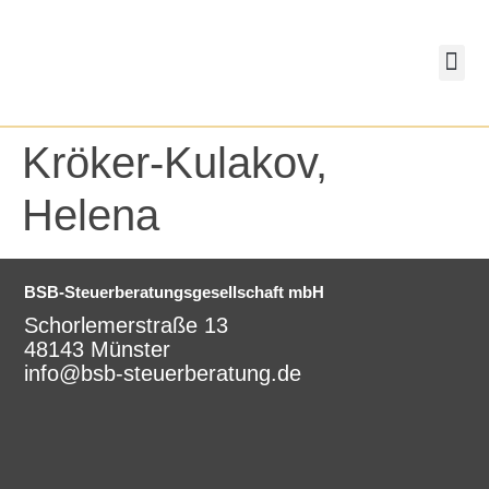
springen
eAU-M
BSB-K
Lohnunterlagen – DATEV Unter
Kröker-Kulakov,
Helena
BSB-Steuerberatungsgesellschaft mbH
Schorlemerstraße 13
48143 Münster
info@bsb-steuerberatung.de