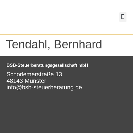
springen
eAU-M
BSB-K
Lohnunterlagen – DATEV Unter
Tendahl, Bernhard
BSB-Steuerberatungsgesellschaft mbH
Schorlemerstraße 13
48143 Münster
info@bsb-steuerberatung.de